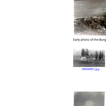
Early photo of the Bur
990049001.jpg