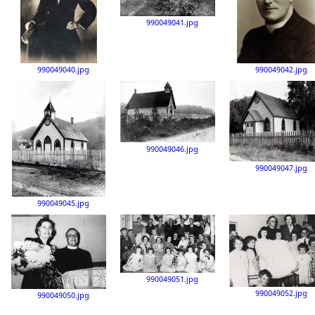
990049041.jpg
990049040.jpg
990049042.jpg
990049046.jpg
990049047.jpg
990049045.jpg
990049051.jpg
990049052.jpg
990049050.jpg