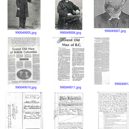
990049007.jpg
990049005.jpg
990049006.jpg
99004901
990049010.jpg
990049011.jpg