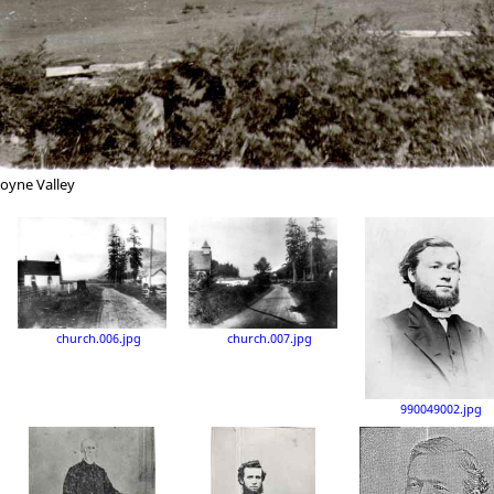
goyne Valley
church.006.jpg
church.007.jpg
990049002.jpg